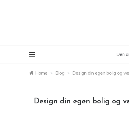
Skip
to
content
Den ar
Home
»
Blog
»
Design din egen bolig og væ
Design din egen bolig og v