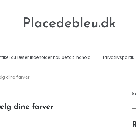
Placedebleu.dk
tikel du læser indeholder nok betalt indhold
Privatlivspolitik
lg dine farver
S
ælg dine farver
R