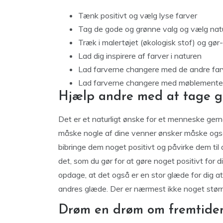
Tænk positivt og vælg lyse farver
Tag de gode og grønne valg og vælg nat
Træk i malertøjet (økologisk stof) og gør
Lad dig inspirere af farver i naturen
Lad farverne changere med de andre farv
Lad farverne changere med møblementet i d
Hjælp andre med at tage g
Det er et naturligt ønske for et menneske gerne
måske nogle af dine venner ønsker måske også
bibringe dem noget positivt og påvirke dem til a
det, som du gør for at gøre noget positivt for d
opdage, at det også er en stor glæde for dig at 
andres glæde. Der er nærmest ikke noget større,
Drøm en drøm om fremtide