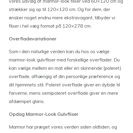
vores udvalg af marmor-look fliser ved 60×120 cm og
strækker sig op til 120×120 cm. Og for dem, der
ønsker noget endnu mere ekstravagant, tilbyder vi
fliser i hel væg format på 120×278 cm.
Overfladevariationer
Som i den naturlige verden kan du hos os vælge
marmor-look gulvfliser med forskellige overflader. Du
kan vælge mellem en mat eller en skinnende (poleret)
overflade, afhængig af din personlige præference og
dit hjemmets stil. Poleret overflade giver en dybde til
farverne, mens semipoleret overflade giver en mere
afdæmpet glans.
Opdag Marmor-Look Gulvfliser
Marmor har præget vores verden siden oldtiden, og