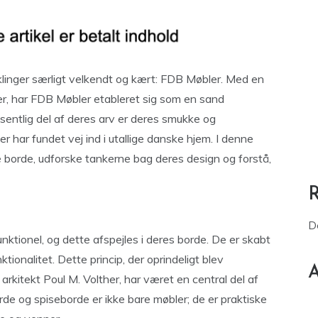
klinger særligt velkendt og kært: FDB Møbler. Med en
ier, har FDB Møbler etableret sig som en sand
sentlig del af deres arv er deres smukke og
r har fundet vej ind i utallige danske hjem. I denne
e borde, udforske tankerne bag deres design og forstå,
D
unktionel, og dette afspejles i deres borde. De er skabt
ionalitet. Dette princip, der oprindeligt blev
A
rkitekt Poul M. Volther, har været en central del af
 og spiseborde er ikke bare møbler; de er praktiske