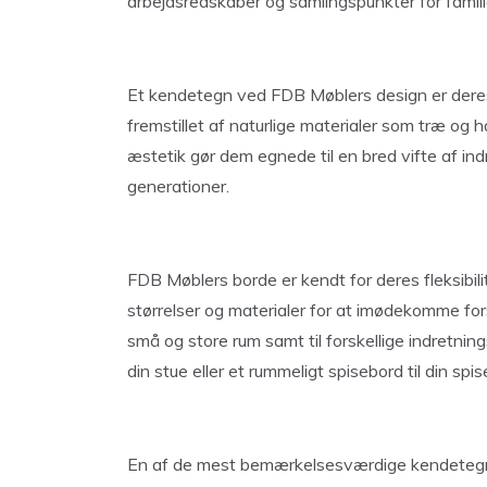
arbejdsredskaber og samlingspunkter for famil
Et kendetegn ved FDB Møblers design er deres
fremstillet af naturlige materialer som træ og h
æstetik gør dem egnede til en bred vifte af ind
generationer.
FDB Møblers borde er kendt for deres fleksibili
størrelser og materialer for at imødekomme for
små og store rum samt til forskellige indretni
din stue eller et rummeligt spisebord til din spi
En af de mest bemærkelsesværdige kendetegn