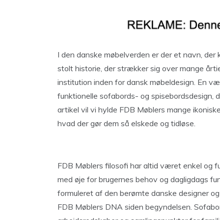
I den danske møbelverden er der et navn, der 
stolt historie, der strækker sig over mange årt
institution inden for dansk møbeldesign. En væ
funktionelle sofabords- og spisebordsdesign, de
artikel vil vi hylde FDB Møblers mange ikonisk
hvad der gør dem så elskede og tidløse.
FDB Møblers filosofi har altid været enkel og f
med øje for brugernes behov og dagligdags funkt
formuleret af den berømte danske designer og a
FDB Møblers DNA siden begyndelsen. Sofaborde