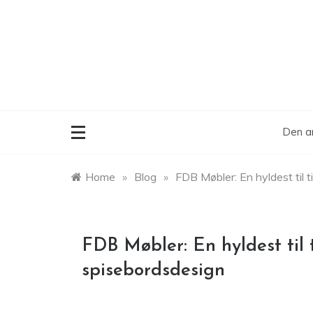
Skip
to
content
Den ar
Home
»
Blog
»
FDB Møbler: En hyldest til 
FDB Møbler: En hyldest til 
spisebordsdesign