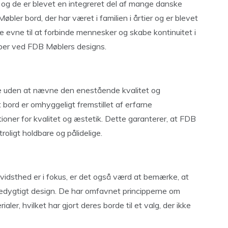
, og de er blevet en integreret del af mange danske
bler bord, der har været i familien i årtier og er blevet
e evne til at forbinde mennesker og skabe kontinuitet i
ber ved FDB Møblers designs.
e uden at nævne den enestående kvalitet og
 bord er omhyggeligt fremstillet af erfarne
oner for kvalitet og æstetik. Dette garanterer, at FDB
oligt holdbare og pålidelige.
vidsthed er i fokus, er det også værd at bemærke, at
edygtigt design. De har omfavnet principperne om
aler, hvilket har gjort deres borde til et valg, der ikke