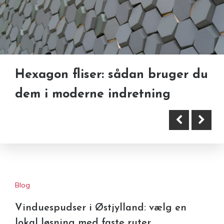
Hexagon fliser: sådan bruger du
Fliser og vedligehold i
dem i moderne indretning
hverdagen: gode rutiner til et
flot resultat
Blog
Vinduespudser i Østjylland: vælg en
lokal løsning med faste ruter