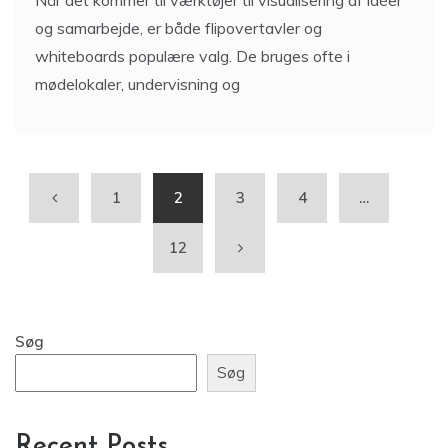
og samarbejde, er både flipovertavler og
whiteboards populære valg. De bruges ofte i
mødelokaler, undervisning og
1
2
3
4
…
12
Søg
Søg
Recent Posts